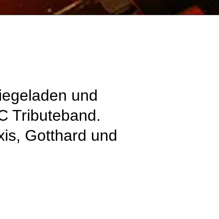
iegeladen und
DC Tributeband.
xis, Gotthard und