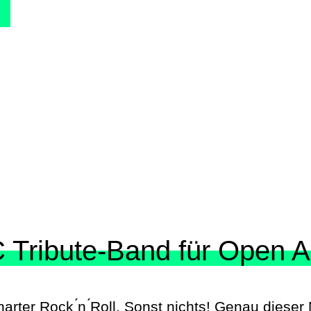
 Tribute-Band für
Open Ai
harter Rock ́n ́Roll. Sonst nichts! Genau diese